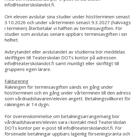
info@teaterskolandot.fi.
Om eleven avslutar sina studier under höstterminen senast
3.10.2026 och under vårterminen senast 9.3.2027 (halvvägs
i terminen) återbetalar vi hälften av terminsavgiften. För
studier som avslutas senare uppbärs terminsavgiften i sin
helhet.
Avbrytandet eller avslutandet av studierna bör meddelas
skriftligen till Teaterskolan DOTs kontor på adressen
info@teaterskolandot.fi samt muntligt eller skriftligt till
gruppens egen lärare.
Fakturering
Räkningen för terminsavgiften sänds en gång under
höstterminen och en gång under vårterminen till den adress
som vårdnadshavaren/eleven angett. Betalningsvillkoret för
räkningen är 14 dygn.
För överenskommelse om betalningsarrangemang bör
vårdnadshavaren/eleven vara i kontakt med Teaterskolan
DOTs kontor per e-post till info@teaterskolandot.fi. För
försenade betalningar uppbärs lagenlig förseningsränta och